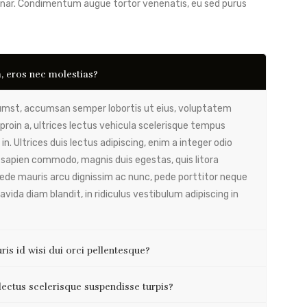
vinar. Condimentum augue tortor venenatis, eu sed purus
m, eros nec molestias?
ctumst, accumsan semper lobortis ut eius, voluptatem
oin a, ultrices lectus vehicula scelerisque tempus
in. Ultrices duis lectus adipiscing, enim a integer odio
lor sapien commodo, magnis duis egestas, quis litora
ede mauris arcu dignissim ac nunc, pede porttitor neque
ravida diam blandit, in ridiculus vestibulum adipiscing in
is id wisi dui orci pellentesque?
lectus scelerisque suspendisse turpis?