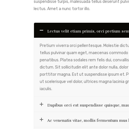
suspendisse turpis, malesuada tellus deserunt pul
lectus. Amet a nunc tortor illo.
Lectus velit etiam primis, orci pretium se
Pretium viverra orci pellentesque. Molestie di
tellus pulvinar quam eget, maecenas commodo pr
penatibus. Platea sodales rem felis dui, convallis 
dictum. Sit sollicitudin elit ante dolor nulla, do
porttitor magna. Est ut suspendisse ipsum et. P
ut scelerisque vel dolor, ultrices magna lacinia g
iaculis.
Dapibus orci est suspendisse quisque, maur
Ac venenatis vitae, mollis fermentum mus 